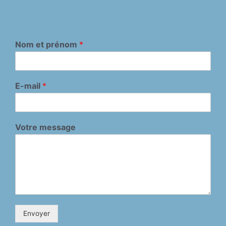
Nom et prénom
*
E-mail
*
Votre message
Envoyer