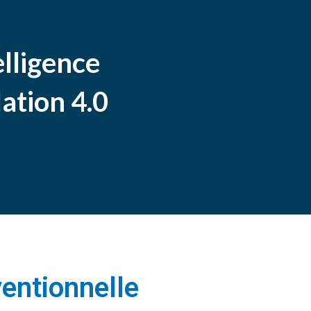
elligence
lation 4.0
entionnelle