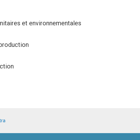
nitaires et environnementales
 production
ères rares ou en extinction
tra