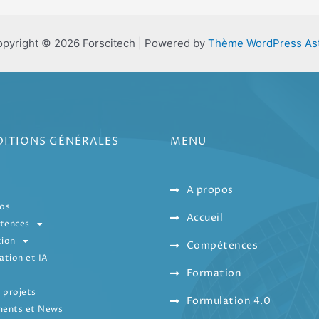
pyright © 2026 Forscitech | Powered by
Thème WordPress As
ITIONS GÉNÉRALES
MENU
A propos
os
Accueil
tences
ion
Compétences
ation et IA
Formation
 projets
Formulation 4.0
ents et News